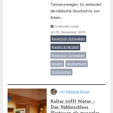
Tannenzweigen. Es verbindet
die biblische Geschichte von
Adam…
5 minutes read
am
15. Dezember 2025
Bayerisch-Schwaben
Kreativ & Herzlich
Bayerisch-Schwaben
Bayern
Deutschland
Historisches
von
Stefanie Rösch
Kultur trifft Natur –
Das Vöhlinschloss