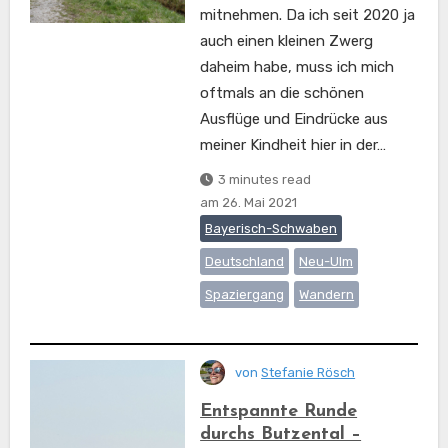
mitnehmen. Da ich seit 2020 ja
auch einen kleinen Zwerg
daheim habe, muss ich mich
oftmals an die schönen
Ausflüge und Eindrücke aus
meiner Kindheit hier in der…
3 minutes read
am
26. Mai 2021
Bayerisch-Schwaben
Deutschland
Neu-Ulm
Spaziergang
Wandern
von
Stefanie Rösch
Entspannte Runde
durchs Butzental –