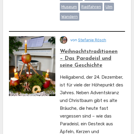
Museum
Radfahren
Ulm
Wandern
von
Stefanie Rösch
Weihnachtstraditionen
– Das Paradeisl und
seine Geschichte
Heiligabend, der 24. Dezember,
ist für viele der Höhepunkt des
Jahres. Neben Adventskranz
und Christbaum gibt es alte
Bräuche, die heute fast
vergessen sind – wie das
Paradeisl, ein Gesteck aus
Äpfeln, Kerzen und