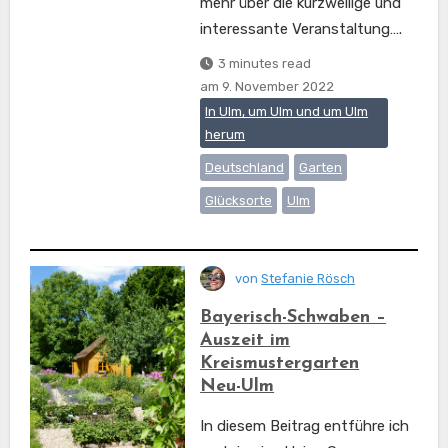
mehr über die kurzweilige und
interessante Veranstaltung….
3 minutes read
am
9. November 2022
In Ulm, um Ulm und um Ulm
herum
Deutschland
Garten
Glücksorte
Ulm
von
Stefanie Rösch
Bayerisch-Schwaben –
Auszeit im
Kreismustergarten
Neu-Ulm
In diesem Beitrag entführe ich