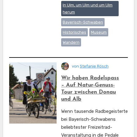
In Ulm, um Ulm und um Ulm
herum
Bayerisch-Schwaben
Historisches
Museum
Wandern
von
Stefanie Rösch
Wir haben Radelspass
– Auf Natur-Genuss-
Tour zwischen Donau
und Alb
Wenn tausende Radbegeisterte
bei Bayerisch-Schwabens
beliebtester Freizeitrad-
Veranstaltung in die Pedale