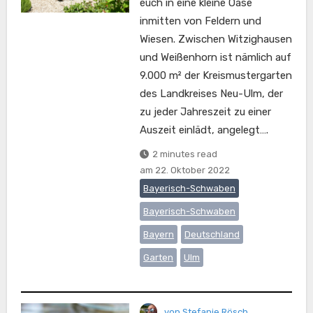
euch in eine kleine Oase
inmitten von Feldern und
Wiesen. Zwischen Witzighausen
und Weißenhorn ist nämlich auf
9.000 m² der Kreismustergarten
des Landkreises Neu-Ulm, der
zu jeder Jahreszeit zu einer
Auszeit einlädt, angelegt….
2 minutes read
am
22. Oktober 2022
Bayerisch-Schwaben
Bayerisch-Schwaben
Bayern
Deutschland
Garten
Ulm
von
Stefanie Rösch