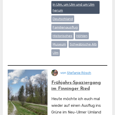
In Ulm, um Ulm und um Ulm
herum
Deutschland
Familienausflug
Historisches
Höhlen
Museum
Schwäbische Alb
Ulm
von
Stefanie Rösch
Frühjahrs-Spaziergang
im Finninger Ried
Heute möchte ich euch mal
wieder auf einen Ausflug ins
Grüne im Neu-Ulmer Umland