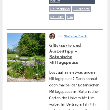
herum
Deutschland
Glücksorte
Neu-Ulm
Ulm
von
Stefanie Rösch
Glücksorte und
Auszeittipp –
Botanische
Mittagspause
Lust auf eine etwas andere
Mittagspause? Dann schaut
doch mal bei der Botanischen
Mittagspause im Botanische
Garten der Universität Ulm
vorbei. Im Beitrag erfahrt ihr