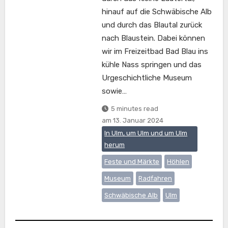
hinauf auf die Schwäbische Alb
und durch das Blautal zurück
nach Blaustein. Dabei können
wir im Freizeitbad Bad Blau ins
kühle Nass springen und das
Urgeschichtliche Museum
sowie…
5 minutes read
am
13. Januar 2024
In Ulm, um Ulm und um Ulm
herum
Feste und Märkte
Höhlen
Museum
Radfahren
Schwäbische Alb
Ulm