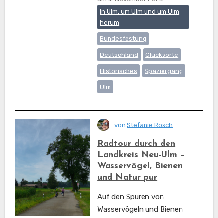
In Ulm, um Ulm und um Ulm
herum
Bundesfestung
Deutschland
Glücksorte
Historisches
Spaziergang
Ulm
von
Stefanie Rösch
Radtour durch den
Landkreis Neu-Ulm –
Wasservögel, Bienen
und Natur pur
Auf den Spuren von
Wasservögeln und Bienen