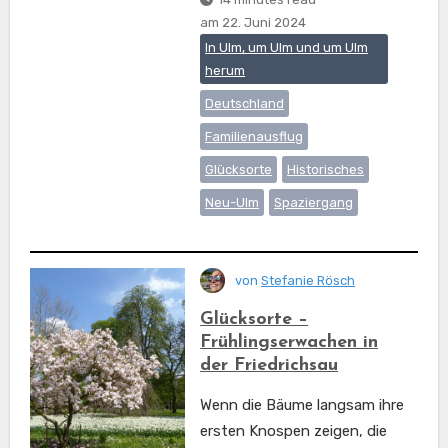
am
22. Juni 2024
In Ulm, um Ulm und um Ulm
herum
Deutschland
Familienausflug
Glücksorte
Historisches
Neu-Ulm
Spaziergang
von
Stefanie Rösch
Glücksorte –
Frühlingserwachen in
der Friedrichsau
Wenn die Bäume langsam ihre
ersten Knospen zeigen, die