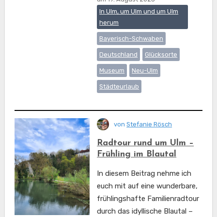
In Ulm, um Ulm und um Ulm
herum
Bayerisch-Schwaben
Deutschland
Glücksorte
Museum
Neu-Ulm
Städteurlaub
von
Stefanie Rösch
Radtour rund um Ulm –
Frühling im Blautal
In diesem Beitrag nehme ich
euch mit auf eine wunderbare,
frühlingshafte Familienradtour
durch das idyllische Blautal –