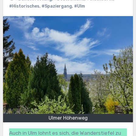
#Historisches
,
#Spaziergang
,
#Ulm
Ulmer Höhenweg
Auch in Ulm lohnt es sich, die Wanderstiefel zu