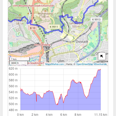
1 km
3000 ft
MapsMarker.com
|
Karte: ©
OpenStreetMap Mitwirkende