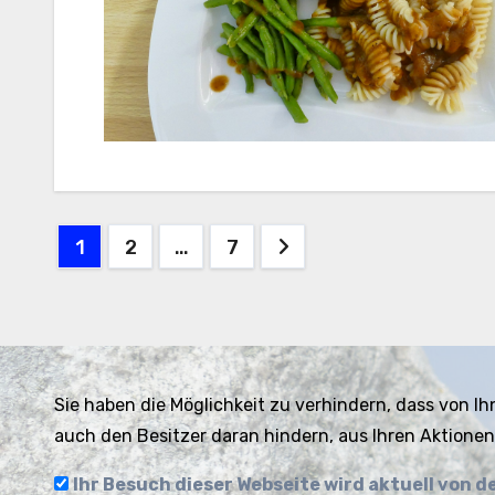
Seitennummerierung
1
2
…
7
der
Beiträge
Sie haben die Möglichkeit zu verhindern, dass von Ih
auch den Besitzer daran hindern, aus Ihren Aktionen
Ihr Besuch dieser Webseite wird aktuell von 