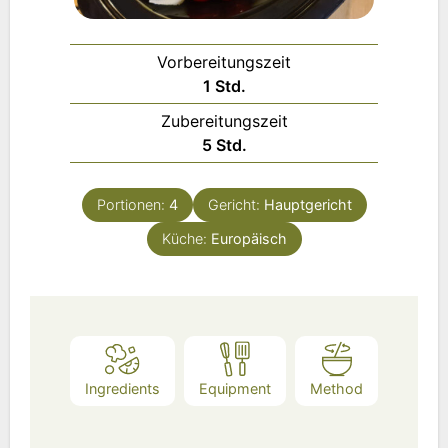
Vorbereitungszeit
Stunde
1
Std.
Zubereitungszeit
Stunden
5
Std.
Portionen:
4
Gericht:
Hauptgericht
Küche:
Europäisch
Ingredients
Equipment
Method