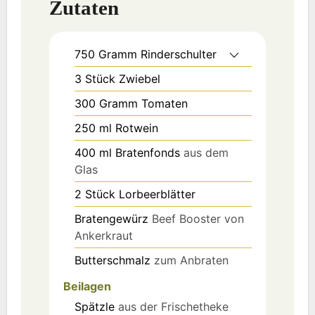
Zutaten
750
Gramm
Rinderschulter
3
Stück
Zwiebel
300
Gramm
Tomaten
250
ml
Rotwein
400
ml
Bratenfonds
aus dem
Glas
2
Stück
Lorbeerblätter
Bratengewürz
Beef Booster von
Ankerkraut
Butterschmalz
zum Anbraten
Beilagen
Spätzle
aus der Frischetheke