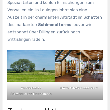
Spezialitäten und kühlen Erfrischungen zum
Verweilen ein. In Lauingen lohnt sich eine
Auszeit in der charmanten Altstadt im Schatten
des markanten
Schimmelturms
, bevor wir
entspannt über Dillingen zurück nach
Wittislingen radeln.
Wunderbares
Umweltstation mooseum
Schwäbisches Donaumoos