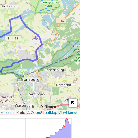
ker.com
|
Karte: ©
OpenStreetMap Mitwirkende