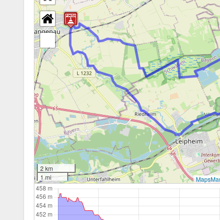
2 km
1 mi
MapsMar