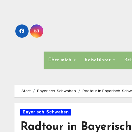
Zum
Inhalt
springen
Über mich
Reiseführer
Rei
Start
Bayerisch-Schwaben
Radtour in Bayerisch-Sch
Bayerisch-Schwaben
Radtour in Bayerisc