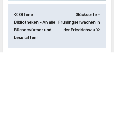
Beitragsnavigation
Offene
Glücksorte –
Bibliotheken – An alle
Frühlingserwachen in
Bücherwürmer und
der Friedrichsau
Leseratten!
You may choose to prevent this website from
aggregating and analyzing the actions you take here.
Doing so will protect your privacy, but will also prevent
the owner from learning from your actions and creating