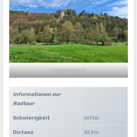
Idyllisches Blautal
Informationen zur
Radtour
Schwierigkeit
mittel
Distanz
36 km