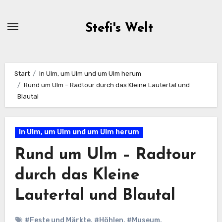
Zum
Inhalt
Stefi's Welt
springen
Start
In Ulm, um Ulm und um Ulm herum
Rund um Ulm – Radtour durch das Kleine Lautertal und
Blautal
In Ulm, um Ulm und um Ulm herum
Rund um Ulm – Radtour
durch das Kleine
Lautertal und Blautal
#Feste und Märkte
,
#Höhlen
,
#Museum
,