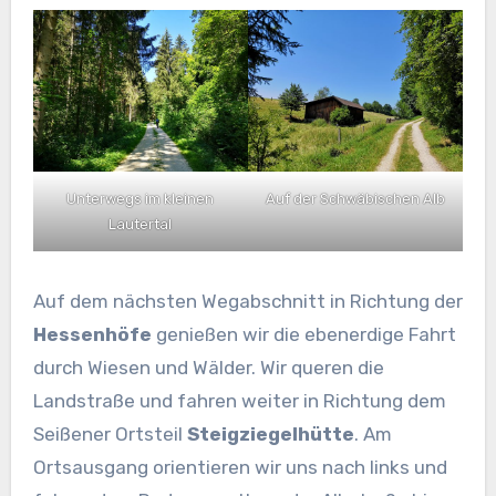
Unterwegs im kleinen
Auf der Schwäbischen Alb
Lautertal
Auf dem nächsten Wegabschnitt in Richtung der
Hessenhöfe
genießen wir die ebenerdige Fahrt
durch Wiesen und Wälder. Wir queren die
Landstraße und fahren weiter in Richtung dem
Seißener Ortsteil
Steigziegelhütte
. Am
Ortsausgang orientieren wir uns nach links und