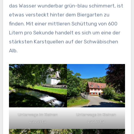
das Wasser wunderbar grün-blau schimmert, ist
etwas versteckt hinter dem Biergarten zu
finden. Mit einer mittleren Schüttung von 600
Litern pro Sekunde handelt es sich um eine der
stärksten Karstquellen auf der Schwäbischen
Alb.
Unterwegs im Kleinen
Unterwegs im Kleinen
Lautertal
Lautertal