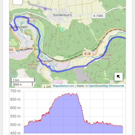
1 km
3000 ft
MapsMarker.com
|
Karte: ©
OpenStreetMap Mitwirkende