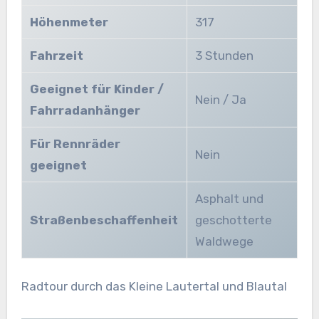
Höhenmeter
317
Fahrzeit
3 Stunden
Geeignet für Kinder /
Nein / Ja
Fahrradanhänger
Für Rennräder
Nein
geeignet
Asphalt und
Straßenbeschaffenheit
geschotterte
Waldwege
Radtour durch das Kleine Lautertal und Blautal