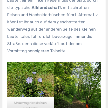
Lauter, einem linken Nebenfluss der Blau, durch
die typische
Alblandschaft
mit schroffen
Felsen und Wacholderbüschen führt. Alternativ
könntet ihr auch auf dem geschotterten
Wanderweg auf der anderen Seite des Kleinen
Lautertales fahren. Ich bevorzuge immer die
Straße, denn diese verläuft auf der am
Vormittag sonnigeren Talseite.
Unterwegs im kleinen