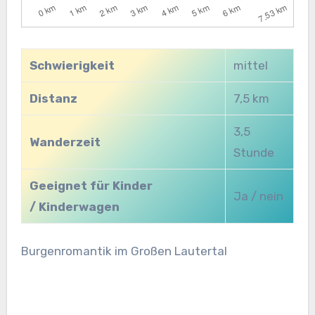
Schwierigkeit
mittel
Distanz
7,5 km
3,5
Wanderzeit
Stunde
Geeignet für Kinder
Ja / nein
/ Kinderwagen
Burgenromantik im Großen Lautertal