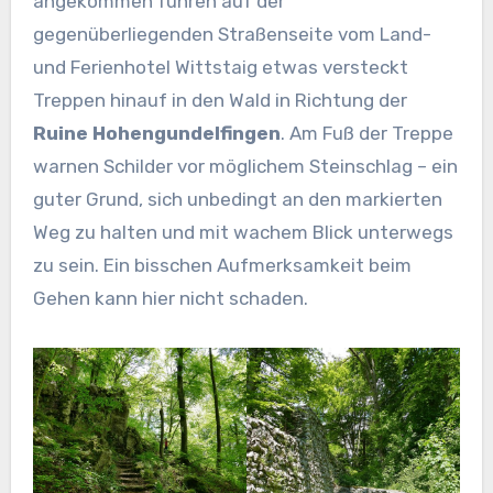
angekommen führen auf der
gegenüberliegenden Straßenseite vom Land-
und Ferienhotel Wittstaig etwas versteckt
Treppen hinauf in den Wald in Richtung der
Ruine Hohengundelfingen
. Am Fuß der Treppe
warnen Schilder vor möglichem Steinschlag – ein
guter Grund, sich unbedingt an den markierten
Weg zu halten und mit wachem Blick unterwegs
zu sein. Ein bisschen Aufmerksamkeit beim
Gehen kann hier nicht schaden.