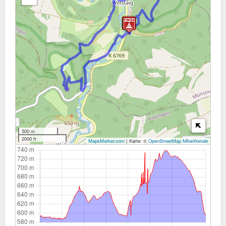
500 m
2000 ft
MapsMarker.com
|
Karte: ©
OpenStreetMap Mitwirkende