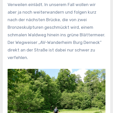
Verweilen einlädt. In unserem Fall wollen wir
aber ja noch weiterwandern und folgen kurz
nach der nächsten Brücke, die von zwei
Bronzeskulpturen geschmückt wird, einem
schmalen Waldweg hinein ins grüne Blättermeer.
Der Wegweiser „AV-Wanderheim Burg Derneck“
direkt an der Straße ist dabei nur schwer zu
verfehlen.