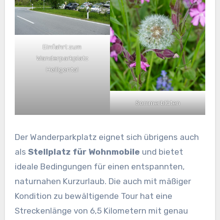
Einfahrt zum
Wanderparkplatz
Heiligental
Sommerblüten
Der Wanderparkplatz eignet sich übrigens auch
als
Stellplatz für Wohnmobile
und bietet
ideale Bedingungen für einen entspannten,
naturnahen Kurzurlaub. Die auch mit mäßiger
Kondition zu bewältigende Tour hat eine
Streckenlänge von 6,5 Kilometern mit genau