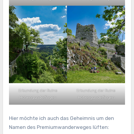
Erkundung der Ruine
Erkundung der Ruine
Hohengundelfingen
Hohengundelfingen
Hier möchte ich auch das Geheimnis um den
Namen des Premiumwanderweges lüften: