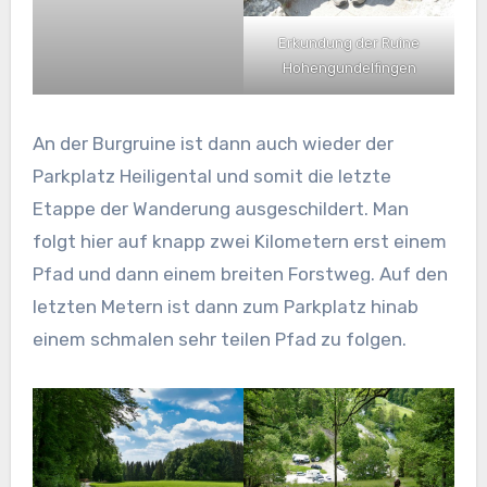
Erkundung der Ruine
Hohengundelfingen
An der Burgruine ist dann auch wieder der
Parkplatz Heiligental und somit die letzte
Etappe der Wanderung ausgeschildert. Man
folgt hier auf knapp zwei Kilometern erst einem
Pfad und dann einem breiten Forstweg. Auf den
letzten Metern ist dann zum Parkplatz hinab
einem schmalen sehr teilen Pfad zu folgen.