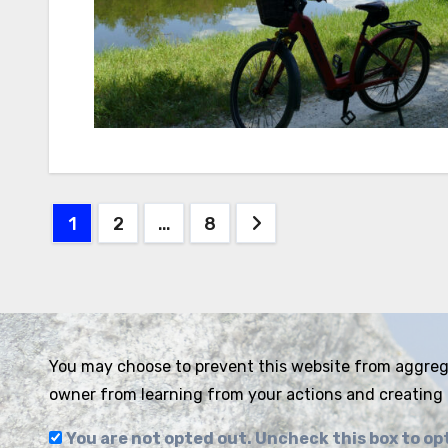
Seitennummerierung
1
2
…
8
der
Beiträge
You may choose to prevent this website from aggregat
owner from learning from your actions and creating 
You are not opted out. Uncheck this box to op