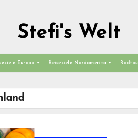
Stefi's Welt
seziele Europa
Reiseziele Nordamerika
Radtou
hland