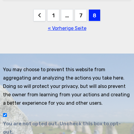
Seitennummerierung
1
…
7
8
der
« Vorherige Seite
Beiträge
You may choose to prevent this website from
aggregating and analyzing the actions you take here.
Doing so will protect your privacy, but will also prevent
the owner from learning from your actions and creating
a better experience for you and other users.
You are not opted out. Uncheck this box to opt-
out.