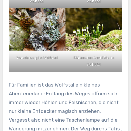
Wolfstal
Wolfstal
Wanderung im Wolfstal
Märzenbecherblüte im
Wolfstal
Für Familien ist das Wolfstal ein kleines
Abenteuerland: Entlang des Weges öffnen sich
immer wieder Höhlen und Felsnischen, die nicht
nur kleine Entdecker magisch anziehen.
Vergesst also nicht eine Taschenlampe auf die
Wanderung mitzunehmen. Der Weg durchs Tal ist