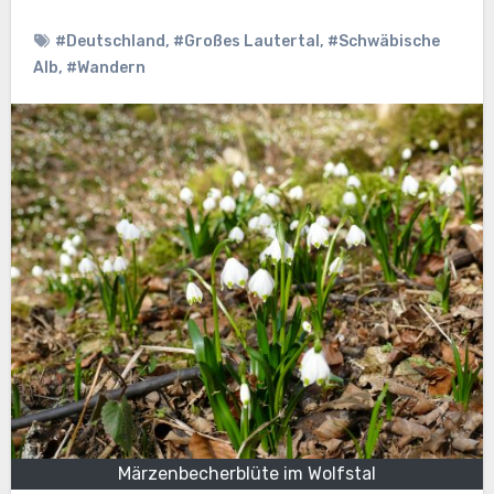
#Deutschland
,
#Großes Lautertal
,
#Schwäbische
Alb
,
#Wandern
Märzenbecherblüte im Wolfstal