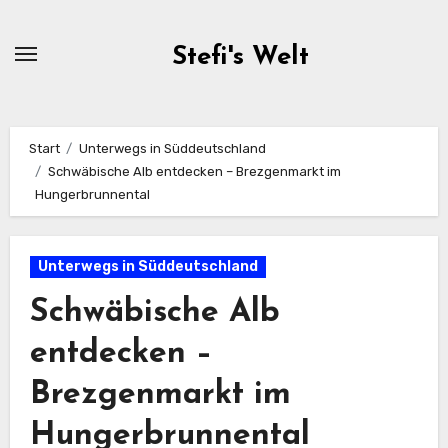
Zum
Inhalt
Stefi's Welt
springen
Start
Unterwegs in Süddeutschland
Schwäbische Alb entdecken – Brezgenmarkt im
Hungerbrunnental
Unterwegs in Süddeutschland
Schwäbische Alb
entdecken –
Brezgenmarkt im
Hungerbrunnental