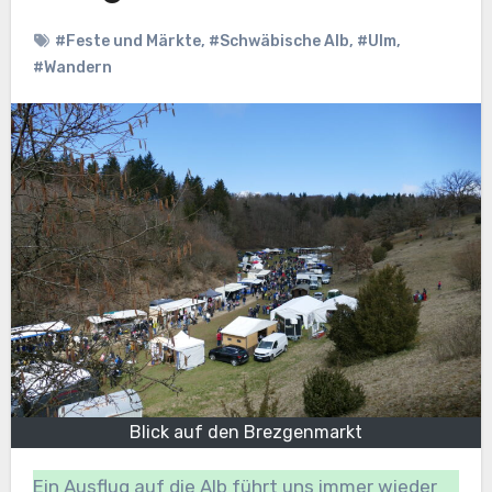
#Feste und Märkte
,
#Schwäbische Alb
,
#Ulm
,
#Wandern
Blick auf den Brezgenmarkt
Ein Ausflug auf die Alb führt uns immer wieder