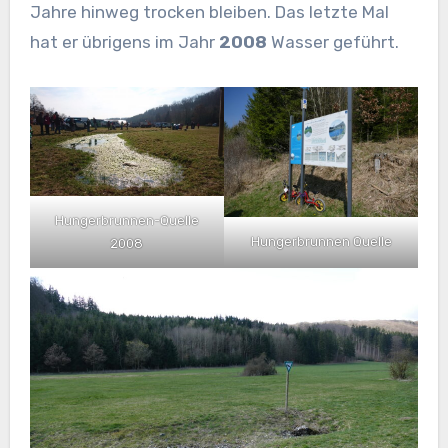
Jahre hinweg trocken bleiben. Das letzte Mal
hat er übrigens im Jahr
2008
Wasser geführt.
Hungerbrunnen-Quelle
Hungerbrunnen Quelle
2008