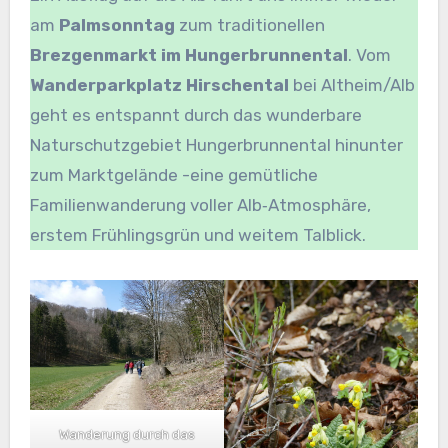
am
Palmsonntag
zum traditionellen
Brezgenmarkt im Hungerbrunnental
. Vom
Wanderparkplatz Hirschental
bei Altheim/Alb
geht es entspannt durch das wunderbare
Naturschutzgebiet Hungerbrunnental hinunter
zum Marktgelände -eine gemütliche
Familienwanderung voller Alb‑Atmosphäre,
erstem Frühlingsgrün und weitem Talblick.
Wanderung durch das