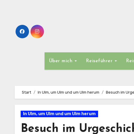
Zum
Inhalt
springen
Über mich
Reiseführer
Rei
Start
In Ulm, um Ulm und um Ulm herum
Besuch im Urge
In Ulm, um Ulm und um Ulm herum
Besuch im Urgeschic