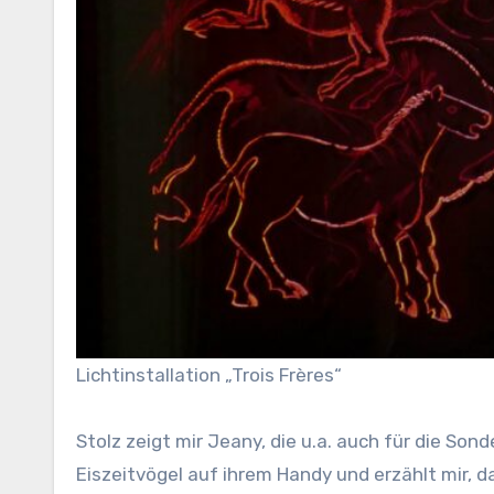
Lichtinstallation „Trois Frères“
Stolz zeigt mir Jeany, die u.a. auch für die S
Eiszeitvögel auf ihrem Handy und erzählt mir, d