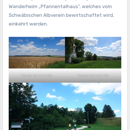
Wanderheim „Pfannentalhaus“, welches vom
Schwäbischen Albverein bewirtschaftet wird,
einkehrt werden.
Donautal und Alb
Donautal und Alb