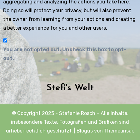
aggregating and analyzing the actions you take here.
Doing so will protect your privacy, but will also prevent
the owner from learning from your actions and creating
a better experience for you and other users.
You are not opted out. Uncheck this box to opt-
out.
Stefi's Welt
© Copyright 2025 - Stefanie Rösch – Alle Inhalte,
insbesondere Texte, Fotografien und Grafiken sind
urheberrechtlich geschützt.
|
Blogus
von
Themeansar
.