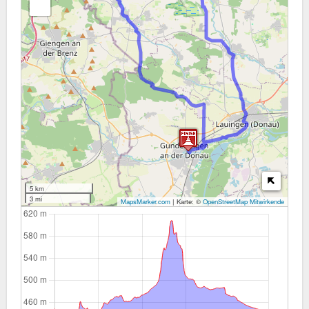
5 km
3 mi
MapsMarker.com
|
Karte: ©
OpenStreetMap Mitwirkende