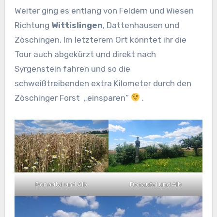
Weiter ging es entlang von Feldern und Wiesen
Richtung
Wittislingen
, Dattenhausen und
Zöschingen. Im letzterem Ort könntet ihr die
Tour auch abgekürzt und direkt nach
Syrgenstein fahren und so die
schweißtreibenden extra Kilometer durch den
Zöschinger Forst „einsparen“
.
Donautal und Alb
Donautal und Alb