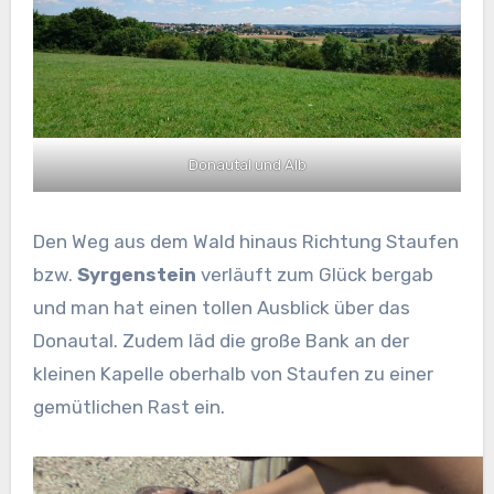
Donautal und Alb
Den Weg aus dem Wald hinaus Richtung Staufen
bzw.
Syrgenstein
verläuft zum Glück bergab
und man hat einen tollen Ausblick über das
Donautal. Zudem läd die große Bank an der
kleinen Kapelle oberhalb von Staufen zu einer
gemütlichen Rast ein.