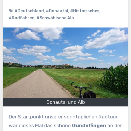
#Deutschland
,
#Donautal
,
#Historisches
,
#Radfahren
,
#Schwäbische Alb
Donautal und Alb
Der Startpunkt unserer sonntäglichen Radtour
war dieses Mal das schöne
Gundelfingen
an der