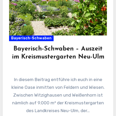
Bayerisch-Schwaben
Bayerisch-Schwaben – Auszeit
im Kreismustergarten Neu-Ulm
In diesem Beitrag entführe ich euch in eine
kleine Oase inmitten von Feldern und Wiesen.
Zwischen Witzighausen und Weißenhorn ist
nämlich auf 9.000 m² der Kreismustergarten
des Landkreises Neu-Ulm, der…