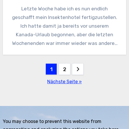
Letzte Woche habe ich es nun endlich
geschafft mein Insektenhotel fertigzustellen.
Ich hatte damit ja bereits vor unserem
Kanada-Urlaub begonnen, aber die letzten
Wochenenden war immer wieder was anderes
geboten…
Seitennummerierung
1
2
der
Nächste Seite »
Beiträge
You may choose to prevent this website from