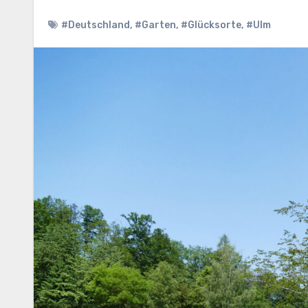
#Deutschland
,
#Garten
,
#Glücksorte
,
#Ulm