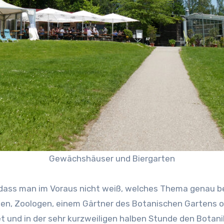
Gewächshäuser und Biergarten
, dass man im Voraus nicht weiß, welches Thema genau be
n, Zoologen, einem Gärtner des Botanischen Gartens od
t und in der sehr kurzweiligen halben Stunde den Botani