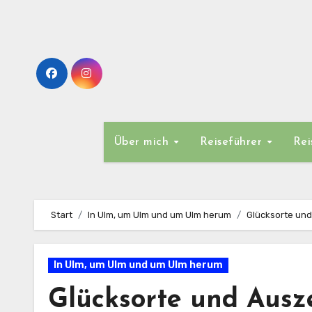
Zum
Inhalt
springen
Über mich
Reiseführer
Rei
Start
In Ulm, um Ulm und um Ulm herum
Glücksorte und
In Ulm, um Ulm und um Ulm herum
Glücksorte und Ausz