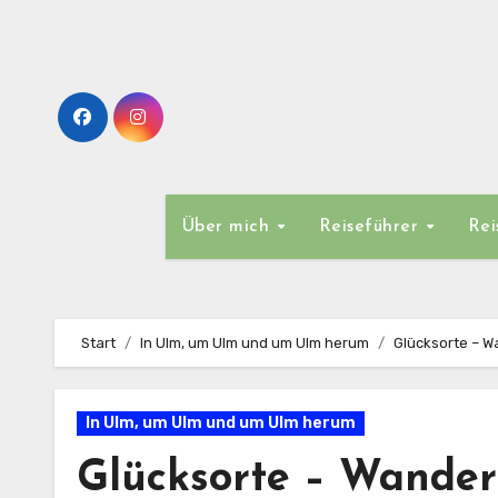
Zum
Inhalt
springen
Über mich
Reiseführer
Rei
Start
In Ulm, um Ulm und um Ulm herum
Glücksorte – 
In Ulm, um Ulm und um Ulm herum
Glücksorte – Wande