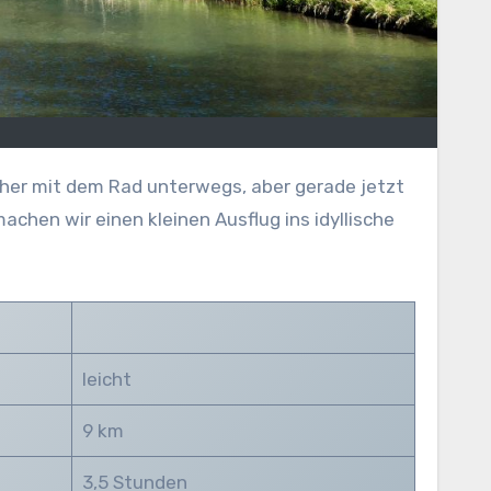
achen wir einen kleinen Ausflug ins idyllische
leicht
9 km
3,5 Stunden