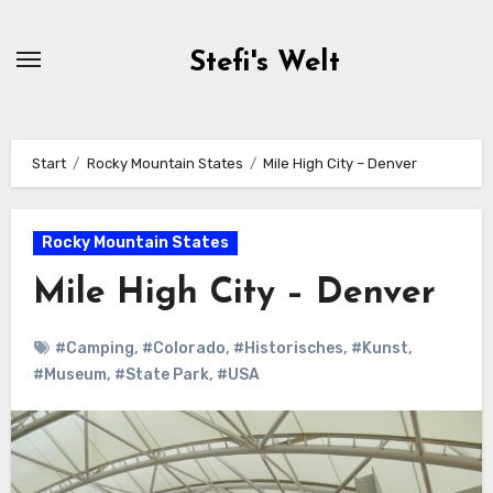
Zum
Inhalt
Stefi's Welt
springen
Start
Rocky Mountain States
Mile High City – Denver
Rocky Mountain States
Mile High City – Denver
#Camping
,
#Colorado
,
#Historisches
,
#Kunst
,
#Museum
,
#State Park
,
#USA