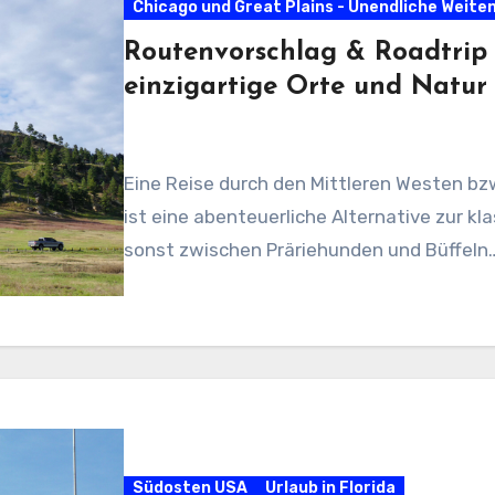
Chicago und Great Plains - Unendliche Weite
Routenvorschlag & Roadtrip 
einzigartige Orte und Natur
Eine Reise durch den Mittleren Westen bzw
ist eine abenteuerliche Alternative zur k
sonst zwischen Präriehunden und Büffeln
Südosten USA
Urlaub in Florida