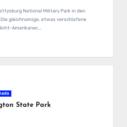
ttysburg National Military Park in den
 Die gleichnamige, etwas verschlafene
r Nicht-Amerikaner,…
anada
ton State Park