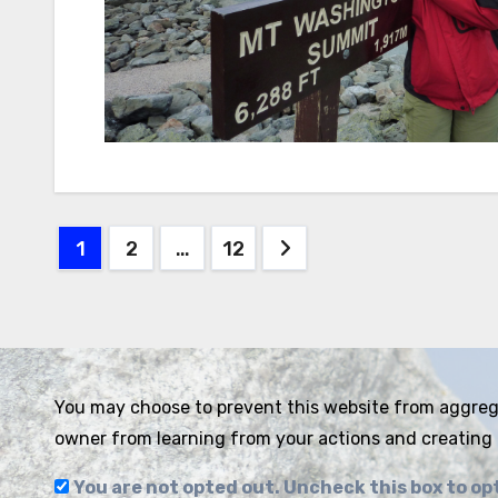
Seitennummerierung
1
2
…
12
der
Beiträge
You may choose to prevent this website from aggregat
owner from learning from your actions and creating 
You are not opted out. Uncheck this box to op