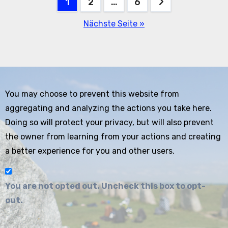
Seitennummerierung
1
2
…
6
der
Nächste Seite »
Beiträge
You may choose to prevent this website from
aggregating and analyzing the actions you take here.
Doing so will protect your privacy, but will also prevent
the owner from learning from your actions and creating
a better experience for you and other users.
You are not opted out. Uncheck this box to opt-
out.