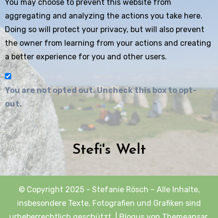
You may choose to prevent this website from
aggregating and analyzing the actions you take here.
Doing so will protect your privacy, but will also prevent
the owner from learning from your actions and creating
a better experience for you and other users.
You are not opted out. Uncheck this box to opt-
out.
Stefi's Welt
© Copyright 2025 - Stefanie Rösch – Alle Inhalte,
insbesondere Texte, Fotografien und Grafiken sind
urheberrechtlich geschützt.
|
Blogus
von
Themeansar
.