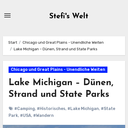
Zum
Inhalt
Stefi's Welt
springen
Start
Chicago und Great Plains - Unendliche Weiten
Lake Michigan – Dünen, Strand und State Parks
Chicago und Great Plains - Unendliche Weiten
Lake Michigan – Dünen,
Strand und State Parks
#Camping
,
#Historisches
,
#Lake Michigan
,
#State
Park
,
#USA
,
#Wandern