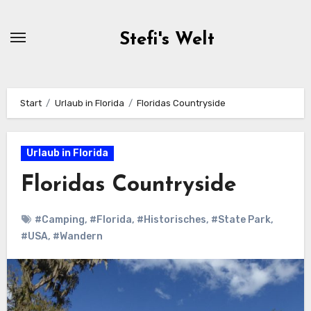
Zum
Inhalt
Stefi's Welt
springen
Start
Urlaub in Florida
Floridas Countryside
Urlaub in Florida
Floridas Countryside
#Camping
,
#Florida
,
#Historisches
,
#State Park
,
#USA
,
#Wandern