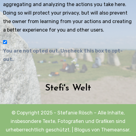
aggregating and analyzing the actions you take here.
Doing so will protect your privacy, but will also prevent
the owner from learning from your actions and creating
a better experience for you and other users.
You are not opted out. Uncheck this box to opt-
out.
Stefi's Welt
© Copyright 2025 - Stefanie Rösch – Alle Inhalte,
insbesondere Texte, Fotografien und Grafiken sind
urheberrechtlich geschützt.
|
Blogus
von
Themeansar
.