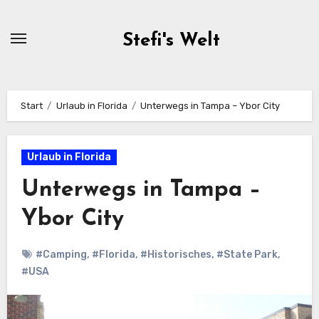
Zum
Inhalt
Stefi's Welt
springen
Start
Urlaub in Florida
Unterwegs in Tampa – Ybor City
Urlaub in Florida
Unterwegs in Tampa –
Ybor City
#Camping
,
#Florida
,
#Historisches
,
#State Park
,
#USA