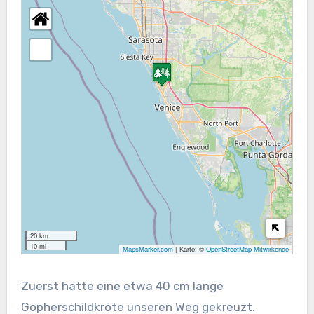
20 km
10 mi
MapsMarker.com
|
Karte: ©
OpenStreetMap Mitwirkende
Zuerst hatte eine etwa 40 cm lange
Gopherschildkröte unseren Weg gekreuzt.