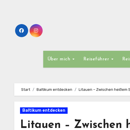
Zum
Inhalt
springen
Über mich
Reiseführer
Rei
Start
Baltikum entdecken
Litauen – Zwischen heißem 
Baltikum entdecken
Litauen – Zwischen 