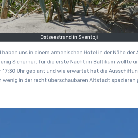
Ostseestrand in Sventoji
 wenig Sicherheit für die erste Nacht im Baltikum wollte
r 17:30 Uhr geplant und wie erwartet hat die Ausschiff
n wenig in der recht überschaubaren Altstadt spaziere