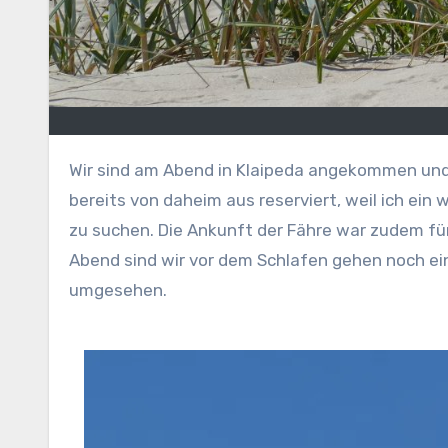
Wir sind am Abend in Klaipeda angekommen und haben uns in einem armenischen Hotel in der Nähe der Altstadt eingemietet. Ich hatte das Hotel
bereits von daheim aus reserviert, weil ich ein
zu suchen. Die Ankunft der Fähre war zudem fü
Abend sind wir vor dem Schlafen gehen noch ei
umgesehen.