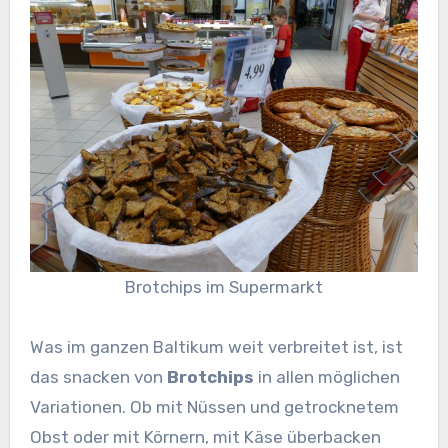
Brotchips im Supermarkt
Was im ganzen Baltikum weit verbreitet ist, ist
das snacken von
Brotchips
in allen möglichen
Variationen. Ob mit Nüssen und getrocknetem
Obst oder mit Körnern, mit Käse überbacken