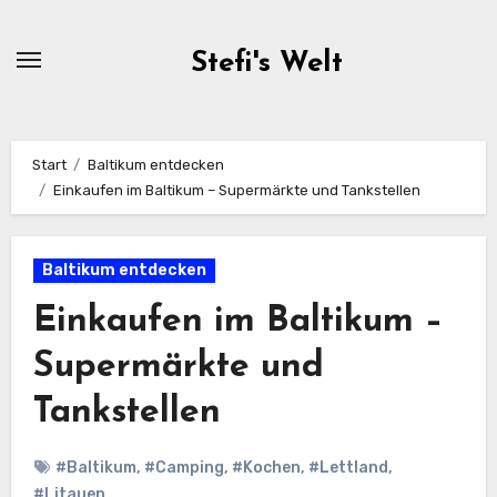
Zum
Inhalt
Stefi's Welt
springen
Start
Baltikum entdecken
Einkaufen im Baltikum – Supermärkte und Tankstellen
Baltikum entdecken
Einkaufen im Baltikum –
Supermärkte und
Tankstellen
#Baltikum
,
#Camping
,
#Kochen
,
#Lettland
,
#Litauen