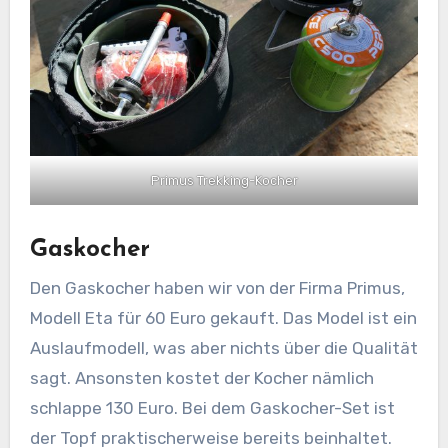
Primus Trekking-Kocher
Gaskocher
Den Gaskocher haben wir von der Firma Primus,
Modell Eta für 60 Euro gekauft. Das Model ist ein
Auslaufmodell, was aber nichts über die Qualität
sagt. Ansonsten kostet der Kocher nämlich
schlappe 130 Euro. Bei dem Gaskocher-Set ist
der Topf praktischerweise bereits beinhaltet.