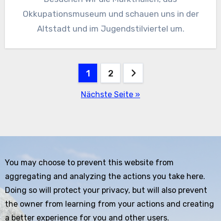
Okkupationsmuseum und schauen uns in der
Altstadt und im Jugendstilviertel um.
Seitennummerierung
1
2
der
Nächste Seite »
Beiträge
You may choose to prevent this website from
aggregating and analyzing the actions you take here.
Doing so will protect your privacy, but will also prevent
the owner from learning from your actions and creating
a better experience for you and other users.