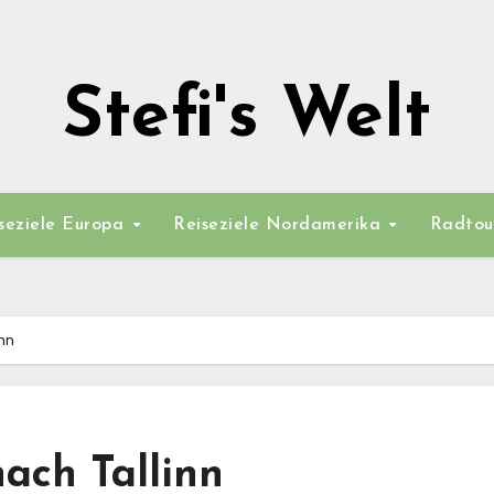
Stefi's Welt
seziele Europa
Reiseziele Nordamerika
Radtou
inn
nach Tallinn