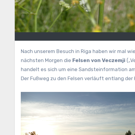
Nach unserem Besuch in Riga haben wir mal wi
nächsten Morgen die
Felsen von Veczemji
(„V
handelt es sich um eine Sandsteinformation a
Der Fußweg zu den Felsen verläuft entlang der 