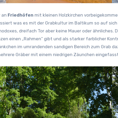
r an
Friedhöfen
mit kleinen Holzkirchen vorbeigekommen. 
siert was es mit der Grabkultur im Baltikum so auf sich 
hodoxes, dreifach Tor aber keine Mauer oder ähnliches. D
anzen einen „Rahmen“ gibt und als starker farblicher Ko
änkchen im umrandenden sandigen Bereich zum Grab dazu
mehrere Gräber mit einem niedrigen Zäunchen eingefasst