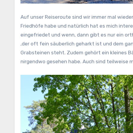
Auf unser Reiseroute sind wir immer mal wiede
Friedhöfe habe und natürlich hat es mich interes
eingefriedet und wenn, dann gibt es nur ein ort
,der oft fein säuberlich geharkt ist und dem g
Grabsteinen steht. Zudem gehört ein kleines B
nirgendwo gesehen habe. Auch sind teilweise 