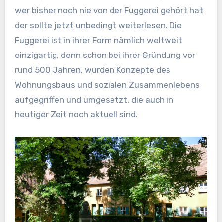
wer bisher noch nie von der Fuggerei gehört hat
der sollte jetzt unbedingt weiterlesen. Die
Fuggerei ist in ihrer Form nämlich weltweit
einzigartig, denn schon bei ihrer Gründung vor
rund 500 Jahren, wurden Konzepte des
Wohnungsbaus und sozialen Zusammenlebens
aufgegriffen und umgesetzt, die auch in
heutiger Zeit noch aktuell sind.