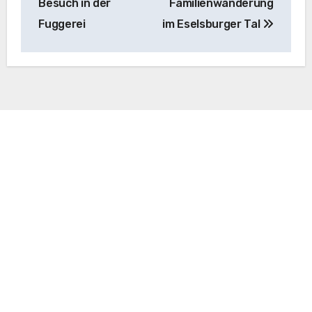
Besuch in der
Familienwanderung
Fuggerei
im Eselsburger Tal
You may choose to prevent this website from
aggregating and analyzing the actions you take here.
Doing so will protect your privacy, but will also prevent
the owner from learning from your actions and creating
a better experience for you and other users.
You are not opted out. Uncheck this box to opt-
out.