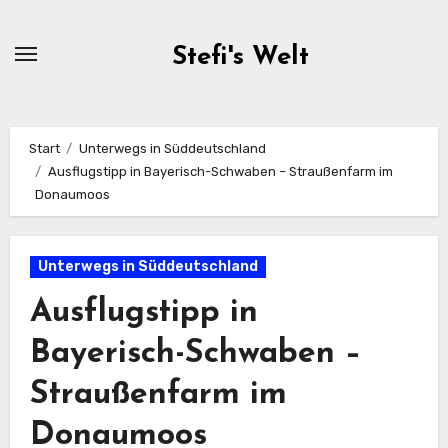
Zum
Inhalt
Stefi's Welt
springen
Start
Unterwegs in Süddeutschland
Ausflugstipp in Bayerisch-Schwaben – Straußenfarm im
Donaumoos
Unterwegs in Süddeutschland
Ausflugstipp in
Bayerisch-Schwaben –
Straußenfarm im
Donaumoos