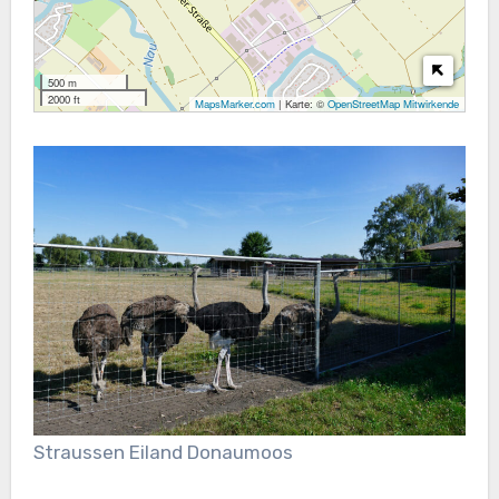
500 m
2000 ft
MapsMarker.com
|
Karte: ©
OpenStreetMap Mitwirkende
Straussen Eiland Donaumoos