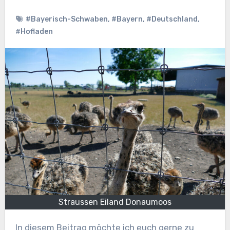
#Bayerisch-Schwaben
,
#Bayern
,
#Deutschland
,
#Hofladen
Straussen Eiland Donaumoos
In diesem Beitrag möchte ich euch gerne zu