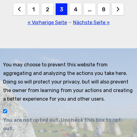
Seitennummerierung
1
2
3
4
…
8
der
« Vorherige Seite
—
Nächste Seite »
Beiträge
You may choose to prevent this website from
aggregating and analyzing the actions you take here.
Doing so will protect your privacy, but will also prevent
the owner from learning from your actions and creating
a better experience for you and other users.
You are not opted out. Uncheck this box to opt-
out.