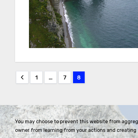
Seitennummerierung
1
…
7
8
der
Beiträge
You may choose to prevent this website from aggregat
owner from learning from your actions and creating 