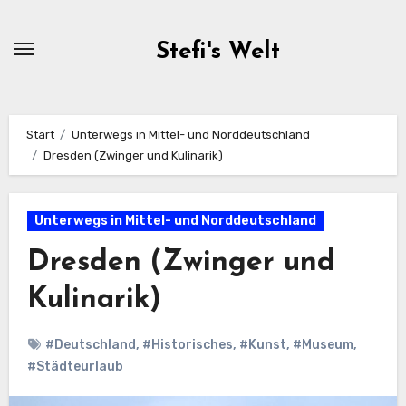
Zum
Inhalt
Stefi's Welt
springen
Start
Unterwegs in Mittel- und Norddeutschland
Dresden (Zwinger und Kulinarik)
Unterwegs in Mittel- und Norddeutschland
Dresden (Zwinger und
Kulinarik)
#Deutschland
,
#Historisches
,
#Kunst
,
#Museum
,
#Städteurlaub