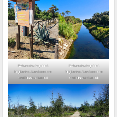
Naturschutzgebiet
Naturschutzgebiet
Migliarino, San Rossore
Migliarino, San Rossore
und Massaciuccoli
und Massaciuccoli