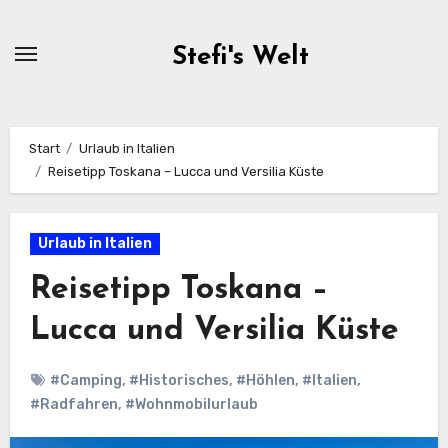
Zum
Inhalt
Stefi's Welt
springen
Start
Urlaub in Italien
Reisetipp Toskana – Lucca und Versilia Küste
Urlaub in Italien
Reisetipp Toskana –
Lucca und Versilia Küste
#Camping
,
#Historisches
,
#Höhlen
,
#Italien
,
#Radfahren
,
#Wohnmobilurlaub