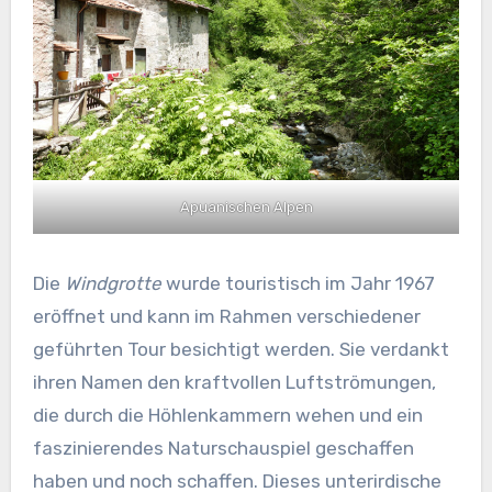
Apuanischen Alpen
Die
Windgrotte
wurde touristisch im Jahr 1967
eröffnet und kann im Rahmen verschiedener
geführten Tour besichtigt werden. Sie verdankt
ihren Namen den kraftvollen Luftströmungen,
die durch die Höhlenkammern wehen und ein
faszinierendes Naturschauspiel geschaffen
haben und noch schaffen. Dieses unterirdische