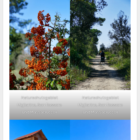
Naturschutzgebiet
Naturschutzgebiet
Migliarino, San Rossore
Migliarino, San Rossore
und Massaciuccoli
und Massaciuccoli