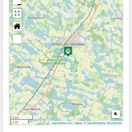
−
2 km
1 mi
MapsMarker.com
|
Karte: ©
OpenStreetMap Mitwirkende