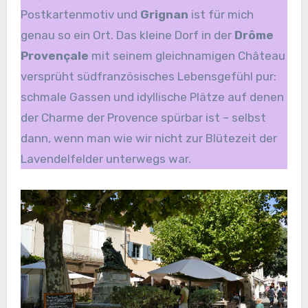
Postkartenmotiv und
Grignan
ist für mich
genau so ein Ort. Das kleine Dorf in der
Drôme
Provençale
mit seinem gleichnamigen Château
versprüht südfranzösisches Lebensgefühl pur:
schmale Gassen und idyllische Plätze auf denen
der Charme der Provence spürbar ist – selbst
dann, wenn man wie wir nicht zur Blütezeit der
Lavendelfelder unterwegs war.