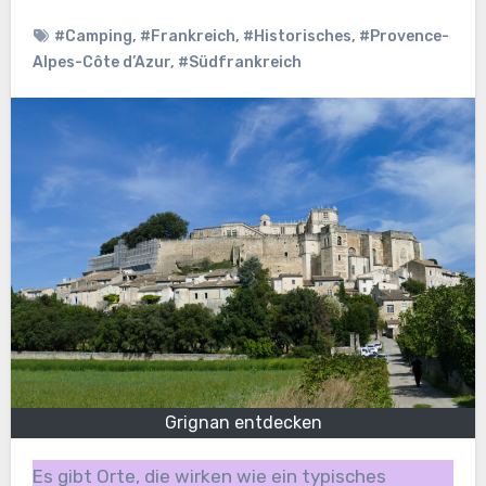
#Camping
,
#Frankreich
,
#Historisches
,
#Provence-
Alpes-Côte d’Azur
,
#Südfrankreich
Grignan entdecken
Es gibt Orte, die wirken wie ein typisches