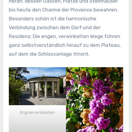
heran, dessen Gassen, Plätze und Steinhäuser
bis heute den Charme der Provence bewahren.
Besonders schön ist die harmonische
Verbindung zwischen dem Dorf und der
Residenz: Die engen, verwinkelten Wege führen
ganz selbstverständlich hinauf zu dem Plateau,
auf dem die Schlossanlage thront.
Grignan entdecken