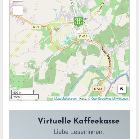
500 m
2000 ft
MapsMarker.com
|
Karte: ©
OpenStreetMap Mitwirkende
Virtuelle Kaffeekasse
Liebe Leser:innen,