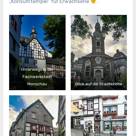
„Konsumtempel“ für Erwachsene
.
Unterwegs in der
Fachwerkstadt
Monschau
Blick auf die Stadtkirche