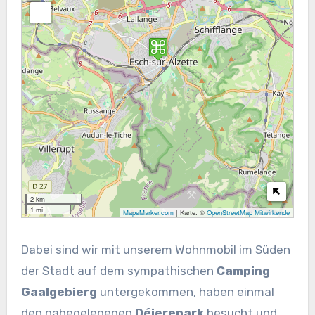
2 km
1 mi
MapsMarker.com
|
Karte: ©
OpenStreetMap Mitwirkende
Dabei sind wir mit unserem Wohnmobil im Süden
der Stadt auf dem sympathischen
Camping
Gaalgebierg
untergekommen, haben einmal
den nahegelegenen
Déierepark
besucht und