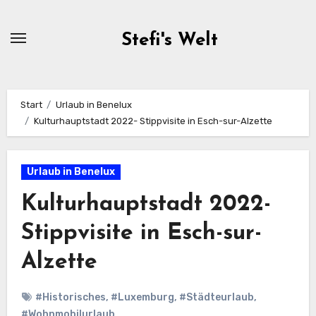
Zum
Inhalt
Stefi's Welt
springen
Start
Urlaub in Benelux
Kulturhauptstadt 2022- Stippvisite in Esch-sur-Alzette
Urlaub in Benelux
Kulturhauptstadt 2022-
Stippvisite in Esch-sur-
Alzette
#Historisches
,
#Luxemburg
,
#Städteurlaub
,
#Wohnmobilurlaub