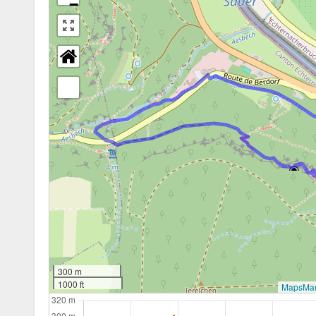
−
300 m
1000 ft
MapsMar