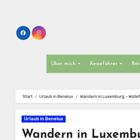
Zum
Inhalt
springen
Über mich
Reiseführer
Rei
Start
Urlaub in Benelux
Wandern in Luxemburg – Wollef
Urlaub in Benelux
Wandern in Luxembur