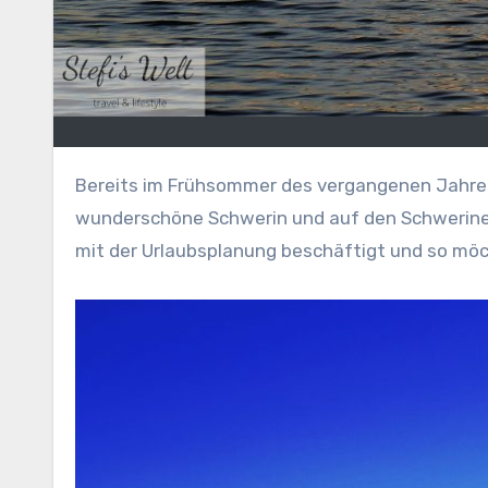
Bereits im Frühsommer des vergangenen Jahres hatten wir ein paar entspannte Tage im Norden der Republik verbracht. Dabei hatte es uns in das
wunderschöne Schwerin und auf den Schweriner 
mit der Urlaubsplanung beschäftigt und so möc