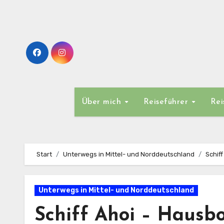
Zum
Inhalt
springen
Über mich
Reiseführer
Rei
Start
Unterwegs in Mittel- und Norddeutschland
Schif
Unterwegs in Mittel- und Norddeutschland
Schiff Ahoi – Hausb