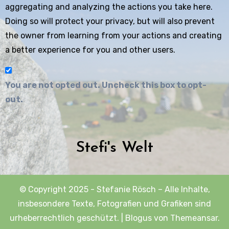
aggregating and analyzing the actions you take here.
Doing so will protect your privacy, but will also prevent
the owner from learning from your actions and creating
a better experience for you and other users.
You are not opted out. Uncheck this box to opt-
out.
Stefi's Welt
© Copyright 2025 - Stefanie Rösch – Alle Inhalte,
insbesondere Texte, Fotografien und Grafiken sind
urheberrechtlich geschützt.
|
Blogus
von
Themeansar
.