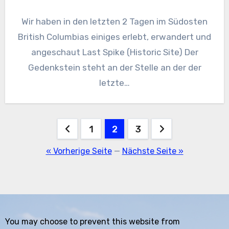
Wir haben in den letzten 2 Tagen im Südosten
British Columbias einiges erlebt, erwandert und
angeschaut Last Spike (Historic Site) Der
Gedenkstein steht an der Stelle an der der
letzte…
Seitennummerierung
1
2
3
der
« Vorherige Seite
—
Nächste Seite »
Beiträge
You may choose to prevent this website from