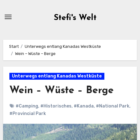
Zum
Inhalt
Stefi's Welt
springen
Start
Unterwegs entlang Kanadas Westküste
Wein – Wüste – Berge
Unterwegs entlang Kanadas Westküste
Wein – Wüste – Berge
#Camping
,
#Historisches
,
#Kanada
,
#National Park
,
#Provincial Park