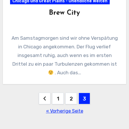
Chicago und Great Plains - Unendliche Weiten
Brew City
Am Samstagmorgen sind wir ohne Verspätung
in Chicago angekommen. Der Flug verlief
insgesamt ruhig, auch wenn es im ersten
Drittel zu ein paar Turbulenzen gekommen ist
. Auch das…
Seitennummerierung
1
2
3
der
« Vorherige Seite
Beiträge