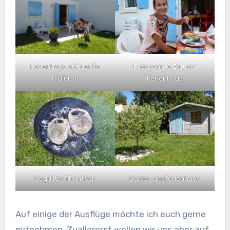
Ferienhaus auf der Île
Entspannte Zeit am
d’Oléron
Ferienhaus
Gegrillter Thunfisch
Garten am Ferienhaus
Auf einige der Ausflüge möchte ich euch gerne
mitnehmen. Zuallererst wollen wir uns aber auf