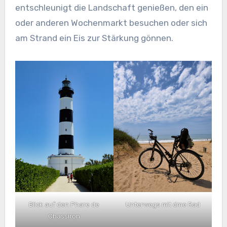
entschleunigt die Landschaft genießen, den ein
oder anderen Wochenmarkt besuchen oder sich
am Strand ein Eis zur Stärkung gönnen.
Blick auf den Phare de
Unterwegs mit dme Rad
Chassiron