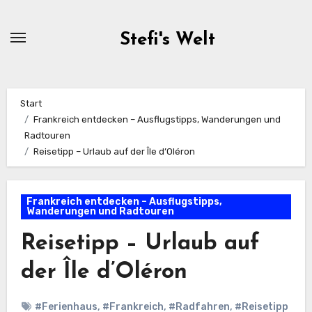
Zum
Inhalt
Stefi's Welt
springen
Start
Frankreich entdecken – Ausflugstipps, Wanderungen und
Radtouren
Reisetipp – Urlaub auf der Île d’Oléron
Frankreich entdecken – Ausflugstipps,
Wanderungen und Radtouren
Reisetipp – Urlaub auf
der Île d’Oléron
#Ferienhaus
,
#Frankreich
,
#Radfahren
,
#Reisetipp