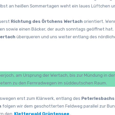
 Selbst an heißen Sommertagen weht ein laues Lüftchen 
uerst
Richtung des Örtchens Wertach
orientiert. Wenn
n sowie einen Bäcker, der auch sonntags geöffnet hat. 
Wertach
überqueren und uns weiter entlang des nördlich
berjoch, am Ursprung der Wertach, bis zur Mündung in de
lometern zu den Fernradwegen im süddeutschen Raum.
tswegen erst zum Klärwerk, entlang des
Peterlesbach
h
folgen wir dem geschotterten Feldweg parallel zur Bun
ern den
Kletterwald Grüntensee
.