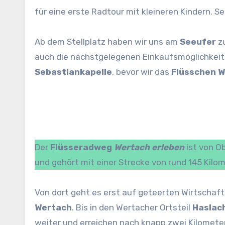
für eine erste Radtour mit kleineren Kindern.
Ab dem Stellplatz haben wir uns am
Seeufer
z
auch die nächstgelegenen Einkaufsmöglichkeite
Sebastiankapelle
, bevor wir das
Flüsschen 
Der
Flüsseradweg
Wertach erleben
ist von O
und gehört mit einer Strecke von rund 145 Ki
Von dort geht es erst auf geteerten Wirtschaf
Wertach
. Bis in den Wertacher Ortsteil
Haslac
weiter und erreichen nach knapp zwei Kilomet