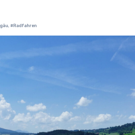
lgäu
,
#Radfahren