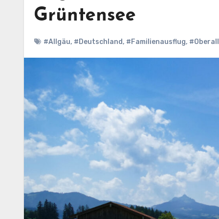
Grüntensee
#Allgäu
,
#Deutschland
,
#Familienausflug
,
#Oberal