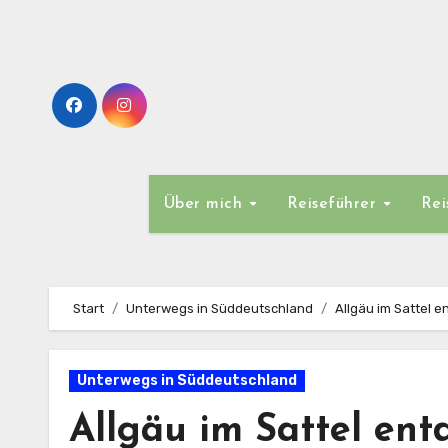
Zum
Inhalt
springen
Über mich
Reiseführer
Rei
Start
Unterwegs in Süddeutschland
Allgäu im Sattel 
Unterwegs in Süddeutschland
Allgäu im Sattel en