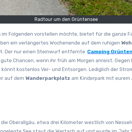
Radtour um den Grüntensee
ch im Folgenden vorstellen möchte, bietet für die ganze 
 haben ein verlängertes Wochenende auf dem ruhigen
Woh
t. Der nur einen Steinwurf entfernte
Camping Grünte
 gute Chancen, wenn ihr früh am Morgen anreist. Gegen M
könnt kostenlos Ver- und Entsorgen. Lediglich der Strom i
ihr auf dem
Wanderparkplatz
am Kinderpark mit eurem 
n die Oberallgäu, etwa drei Kilometer westlich von Nesse
h angelegte See staut die Wertach auf und wurde im Jahr