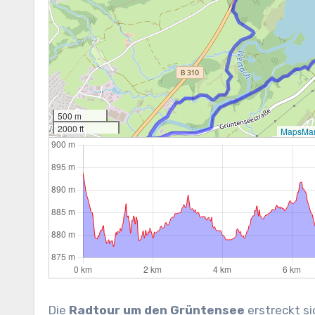
500 m
2000 ft
MapsMar
Die
Radtour um den Grüntensee
erstreckt si