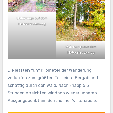
Unterwegs auf dem
Meteorkraterweg
Unterwegs auf dem
Meteorkraterweg
Die letzten fünf Kilometer der Wanderung
verlaufen zum größten Teil leicht Bergab und
schattig durch den Wald. Nach knapp 6,5
Stunden erreichten wir dann wieder unseren
Ausgangspunkt am Sontheimer Wirtshäusle.