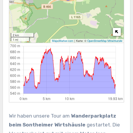
2 km
1 mi
MapsMarker.com
|
Karte: ©
OpenStreetMap Mitwirkende
Wir haben unsere Tour am
Wanderparkplatz
beim Sontheimer Wirtshäusle
gestartet. Die