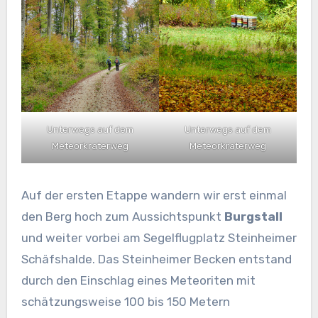
Unterwegs auf dem
Unterwegs auf dem
Meteorkraterweg
Meteorkraterweg
Auf der ersten Etappe wandern wir erst einmal
den Berg hoch zum Aussichtspunkt
Burgstall
und weiter vorbei am Segelflugplatz Steinheimer
Schäfshalde. Das Steinheimer Becken entstand
durch den Einschlag eines Meteoriten mit
schätzungsweise 100 bis 150 Metern