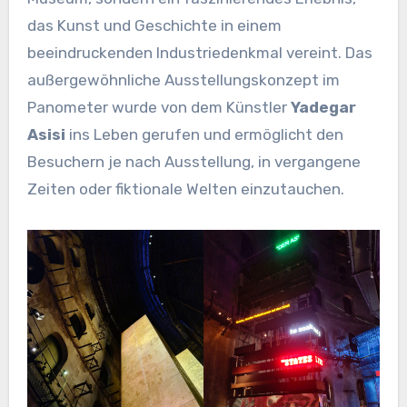
das Kunst und Geschichte in einem
beeindruckenden Industriedenkmal vereint. Das
außergewöhnliche Ausstellungskonzept im
Panometer wurde von dem Künstler
Yadegar
Asisi
ins Leben gerufen und ermöglicht den
Besuchern je nach Ausstellung, in vergangene
Zeiten oder fiktionale Welten einzutauchen.