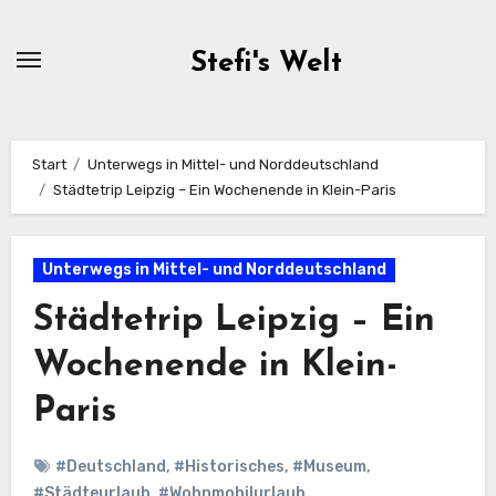
Zum
Inhalt
Stefi's Welt
springen
Start
Unterwegs in Mittel- und Norddeutschland
Städtetrip Leipzig – Ein Wochenende in Klein-Paris
Unterwegs in Mittel- und Norddeutschland
Städtetrip Leipzig – Ein
Wochenende in Klein-
Paris
#Deutschland
,
#Historisches
,
#Museum
,
#Städteurlaub
,
#Wohnmobilurlaub