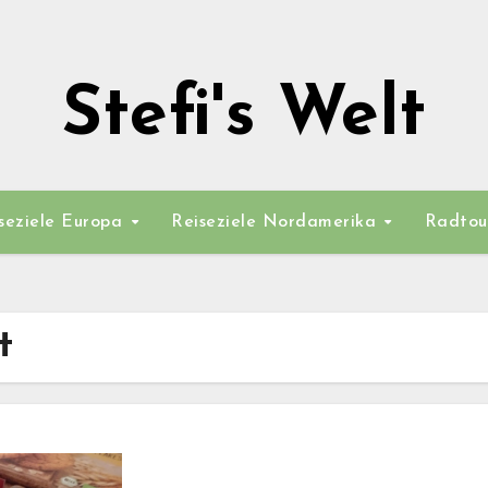
Stefi's Welt
seziele Europa
Reiseziele Nordamerika
Radtou
t