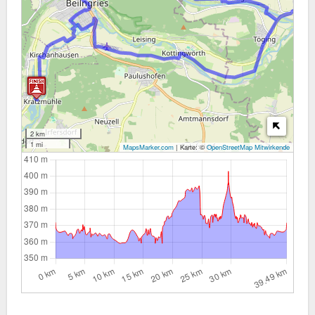
2 km
1 mi
MapsMarker.com
|
Karte: ©
OpenStreetMap Mitwirkende