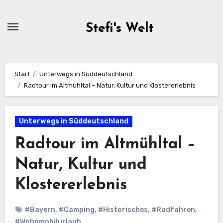
Zum
Inhalt
Stefi's Welt
springen
Start
Unterwegs in Süddeutschland
Radtour im Altmühltal – Natur, Kultur und Klostererlebnis
Unterwegs in Süddeutschland
Radtour im Altmühltal –
Natur, Kultur und
Klostererlebnis
#Bayern
,
#Camping
,
#Historisches
,
#Radfahren
,
#Wohnmobilurlaub