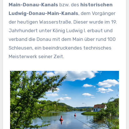
Main-Donau-Kanals
bzw. des
historischen
Ludwig-Donau-Main-Kanals
, dem Vorgänger
der heutigen Wasserstraße. Dieser wurde im 19.
Jahrhundert unter König Ludwig I. erbaut und
verband die Donau mit dem Main über rund 100
Schleusen, ein beeindruckendes technisches
Meisterwerk seiner Zeit.